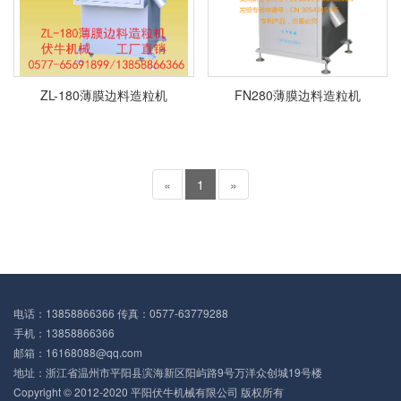
ZL-180薄膜边料造粒机
FN280薄膜边料造粒机
«
1
»
电话：13858866366 传真：0577-63779288
手机：13858866366
邮箱：16168088@qq.com
地址：浙江省温州市平阳县滨海新区阳屿路9号万洋众创城19号楼
Copyright © 2012-2020 平阳伏牛机械有限公司 版权所有